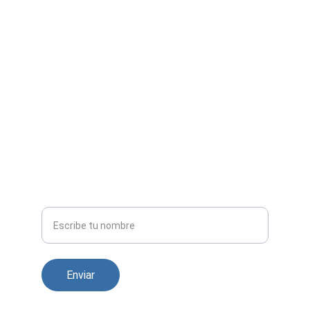
EMAIL
info@impresiones-d3d.com
+34 622 53 22 51
TELÉFONO
Nombre
Enviar