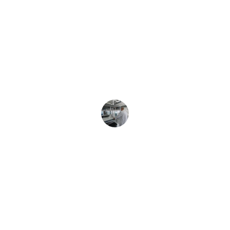
★★★★★
Los resultados superaron mis 
expectativas, ¡muy recomendados!
Ana G.
Contacto
Estamos aquí para ayudar